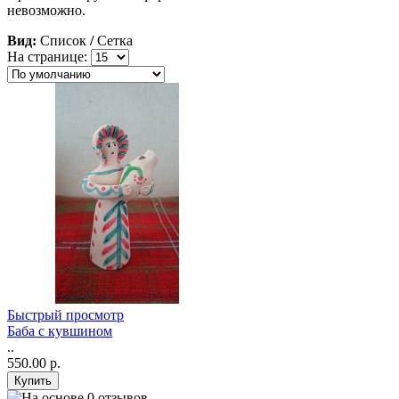
невозможно.
Вид:
Список
/
Сетка
На странице:
Быстрый просмотр
Баба с кувшином
..
550.00 р.